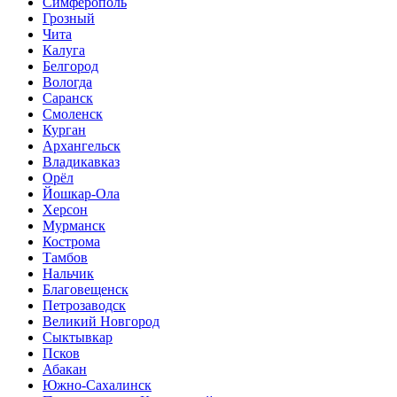
Симферополь
Грозный
Чита
Калуга
Белгород
Вологда
Саранск
Смоленск
Курган
Архангельск
Владикавказ
Орёл
Йошкар-Ола
Херсон
Мурманск
Кострома
Тамбов
Нальчик
Благовещенск
Петрозаводск
Великий Новгород
Сыктывкар
Псков
Абакан
Южно-Сахалинск