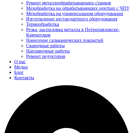
Ремонт металлообрабатывающих станков
Мехобработка на обрабатывающих центрах с ЧПУ
Мехобработка на универсальном оборудовании
Изготовление нестандартного оборудования
Термообработка
Резка, распиловка металла в Петропавловске-
Камчатском
Нанесение гальванических покрытий
Сварочные работы
Наплавочные работы
Ремонт редукторов
О нас
Медиа
Блог
Контакты