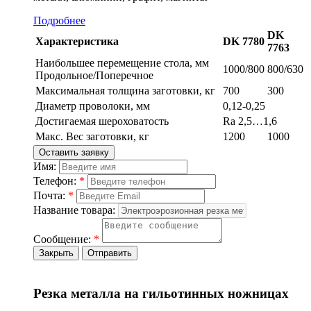
Подробнее
DK
Характеристика
DK 7780
7763
Наибольшее перемещение стола, мм
1000/800
800/630
Продольное/Поперечное
Максимальная толщина заготовки, кг
700
300
Диаметр проволоки, мм
0,12-0,25
Достигаемая шероховатость
Ra 2,5…1,6
Макс. Вес заготовки, кг
1200
1000
Оставить заявку
Имя:
Телефон:
*
Почта:
*
Название товара:
Сообщение:
*
Закрыть
Отправить
Резка металла на гильотинных ножницах