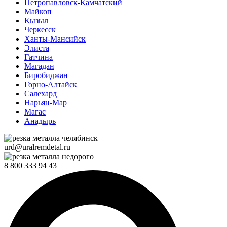
Петропавловск-Камчатский
Майкоп
Кызыл
Черкесск
Ханты-Мансийск
Элиста
Гатчина
Магадан
Биробиджан
Горно-Алтайск
Салехард
Нарьян-Мар
Магас
Анадырь
urd@uralremdetal.ru
8 800 333 94 43