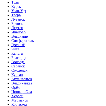
Тула
Курск
Улан-Удэ
Тверь
Луганск
Брянск
Якутск
Иваново
Владимир
Симферополь
Грозный
Чита
Калуга
Белгород
Вологда
Саранск
Смоленск
Курган
Архангельск
Владикавказ
Орёл
Йошкар-Ола
Херсон
Мурманск
Кострома