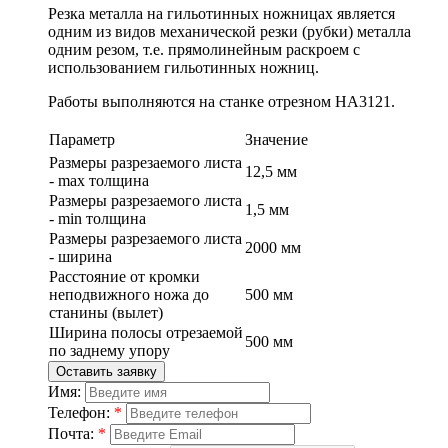
Резка металла на гильотинных ножницах является
одним из видов механической резки (рубки) металла
одним резом, т.е. прямолинейным раскроем с
использованием гильотинных ножниц.
Работы выполняются на станке отрезном НА3121.
Параметр
Значение
Размеры разрезаемого листа
12,5 мм
- max толщина
Размеры разрезаемого листа
1,5 мм
- min толщина
Размеры разрезаемого листа
2000 мм
- ширина
Расстояние от кромки
неподвижного ножа до
500 мм
станины (вылет)
Ширина полосы отрезаемой
500 мм
по заднему упору
Оставить заявку
Имя:
Телефон:
*
Почта:
*