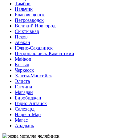
Тамбов
Нальчик
Благовещенск
Петрозаводск
Великий Новгород
Сыктывкар
Псков
Абакан
Южно-Сахалинск
Петропавловск-Камчатский
Майкоп
Кызыл
Черкесск
Ханты-Мансийск
Элиста
Гатчина
Магадан
Биробиджан
Горно-Алтайск
Салехард
Нарьян-Мар
Магас
Анадырь