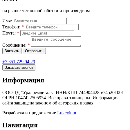
на рынке металлообработки и производства
д
Имя:
Телефон:
*
Почта:
*
Сообщение:
*
Закрыть
Отправить
+7 351 729 94 29
Заказать звонок
Информация
ООО ТД "Уралремдеталь" ИНН/КПП 7449044285/745201001
ОГРН 1047422505954. Все права защищены. Информация
сайта защищена законом об авторских правах.
Разработка и продвижение
Lukevium
Навигация