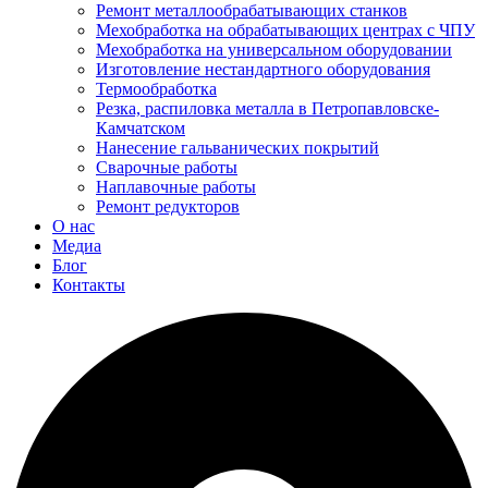
Ремонт металлообрабатывающих станков
Мехобработка на обрабатывающих центрах с ЧПУ
Мехобработка на универсальном оборудовании
Изготовление нестандартного оборудования
Термообработка
Резка, распиловка металла в Петропавловске-
Камчатском
Нанесение гальванических покрытий
Сварочные работы
Наплавочные работы
Ремонт редукторов
О нас
Медиа
Блог
Контакты