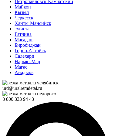
Петропавловск-Камчатский
Майкоп
Кызыл
Черкесск
Ханты-Мансийск
Элиста
Гатчина
Магадан
Биробиджан
Горно-Алтайск
Салехард
Нарьян-Мар
Магас
Анадырь
urd@uralremdetal.ru
8 800 333 94 43