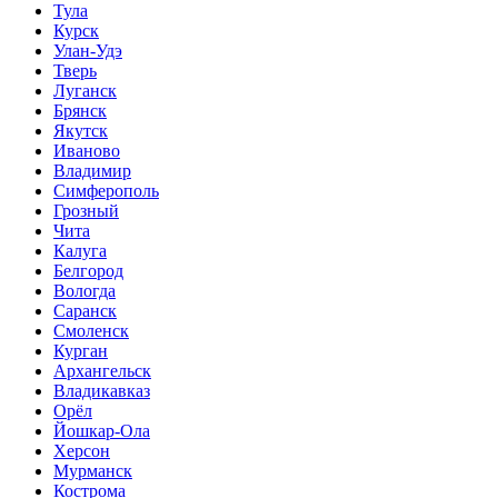
Тула
Курск
Улан-Удэ
Тверь
Луганск
Брянск
Якутск
Иваново
Владимир
Симферополь
Грозный
Чита
Калуга
Белгород
Вологда
Саранск
Смоленск
Курган
Архангельск
Владикавказ
Орёл
Йошкар-Ола
Херсон
Мурманск
Кострома