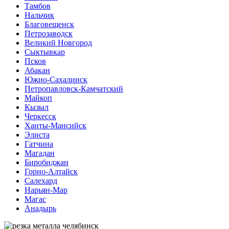
Тамбов
Нальчик
Благовещенск
Петрозаводск
Великий Новгород
Сыктывкар
Псков
Абакан
Южно-Сахалинск
Петропавловск-Камчатский
Майкоп
Кызыл
Черкесск
Ханты-Мансийск
Элиста
Гатчина
Магадан
Биробиджан
Горно-Алтайск
Салехард
Нарьян-Мар
Магас
Анадырь